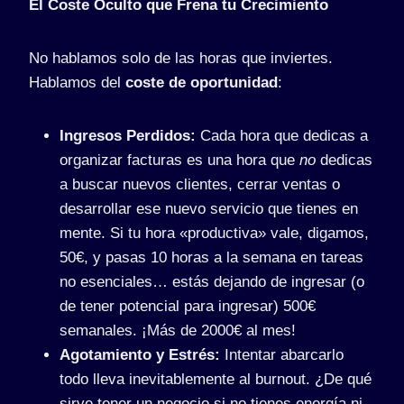
El Coste Oculto que Frena tu Crecimiento
No hablamos solo de las horas que inviertes.
Hablamos del
coste de oportunidad
:
Ingresos Perdidos:
Cada hora que dedicas a
organizar facturas es una hora que
no
dedicas
a buscar nuevos clientes, cerrar ventas o
desarrollar ese nuevo servicio que tienes en
mente. Si tu hora «productiva» vale, digamos,
50€, y pasas 10 horas a la semana en tareas
no esenciales… estás dejando de ingresar (o
de tener potencial para ingresar) 500€
semanales. ¡Más de 2000€ al mes!
Agotamiento y Estrés:
Intentar abarcarlo
todo lleva inevitablemente al burnout. ¿De qué
sirve tener un negocio si no tienes energía ni