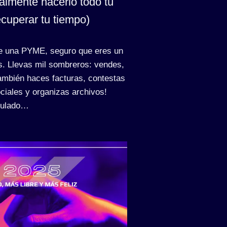
almente hacerlo todo tú
cuperar tu tiempo)
 una PYME, seguro que eres un
s. Llevas mil sombreros: vendes,
ambién haces facturas, contestas
ciales y organizas archivos!
culado…