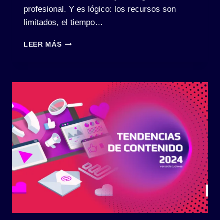
profesional. Y es lógico: los recursos son
limitados, el tiempo…
¿VALE
LEER MÁS
LA
PENA
CONTRATAR
UN
COMMUNITY
MANAGER
SI
SOY
UNA
PYME?