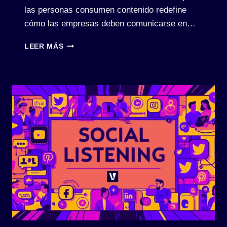
las personas consumen contenido redefine
cómo las empresas deben comunicarse en…
TENDENCIAS
LEER MÁS
DE
CONTENIDO
EN
REDES
SOCIALES:
VIDEOS
CORTOS
Y
LA
ESTRATEGIA
MULTICANAL
PARA
2024